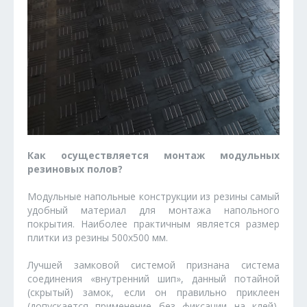
Как осуществляется монтаж модульных
резиновых полов?
Модульные напольные конструкции из резины самый
удобный материал для монтажа напольного
покрытия. Наиболее практичным является размер
плитки из резины 500х500 мм.
Лучшей замковой системой признана система
соединения «внутренний шип», данный потайной
(скрытый) замок, если он правильно приклеен
(допускается применение без фиксации на клей),