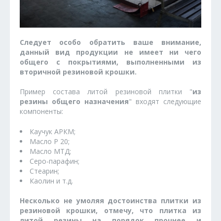
Следует особо обратить ваше внимание,
данный вид продукции не имеет ни чего
общего с покрытиями, выполненными из
вторичной резиновой крошки.
Пример состава литой резиновой плитки "
из
резины общего назначения
" входят следующие
компоненты:
Каучук АРКМ;
Масло Р 20;
Масло МТД;
Серо-парафин;
Стеарин;
Каолин и т.д.
Несколько не умоляя достоинства плитки из
резиновой крошки, отмечу, что плитка из
литой резины на порядок прочнее и