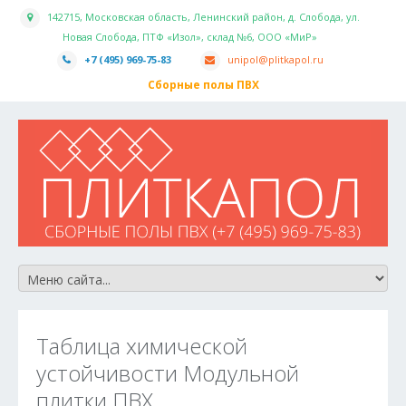
142715, Московская область, Ленинский район, д. Слобода, ул.
Новая Слобода, ПТФ «Изол», склад №6, ООО «МиР»
+7 (495) 969-75-83
unipol@plitkapol.ru
Сборные полы ПВХ
Таблица химической
устойчивости Модульной
плитки ПВХ