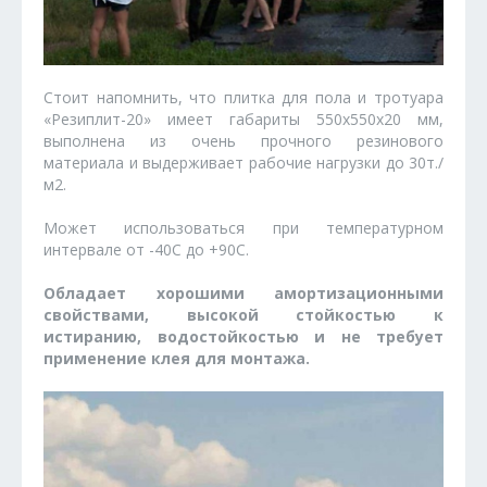
Стоит напомнить, что плитка для пола и тротуара
«Резиплит-20» имеет габариты 550x550x20 мм,
выполнена из очень прочного резинового
материала и выдерживает рабочие нагрузки до 30т./
м2.
Может использоваться при температурном
интервале от -40С до +90С.
Обладает хорошими амортизационными
свойствами, высокой стойкостью к
истиранию, водостойкостью и не требует
применение клея для монтажа.