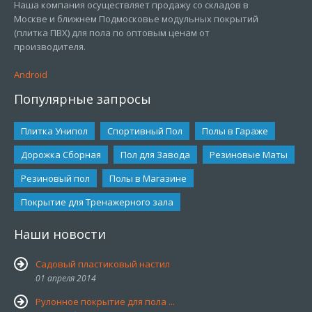
Наша компания осуществляет продажу со складов в
Москве и ближнем Подмосковье модульных покрытий
(плитка ПВХ) для пола по оптовым ценам от
производителя.
Android
Популярные запросы
Плитка Унипол
Спортивный Пол
Полы в Гараже
Дорожка Сборная
Пол для Завода
Резиновые Маты
Резиновый пол
Полы в Магазине
Покрытие для Тренажерного зала
Наши новости
Садовый пластиковый настил
01 апреля 2014
Рулонное покрытие для пола ...