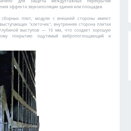
значено для защиты междуэтажных перекрытий
ения эффекта звукоизоляции здания или площадки.
 сборных плит, модули с внешней стороны имеют
выступающих "клеточек", внутренняя сторона плитки
 глубиной выступов — 10 мм, что создает хорошую
ьному покрытию ощутимый вибропоглощающий и