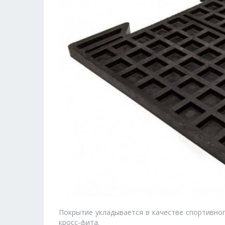
Покрытие укладывается в качестве спортивног
кросс-фита.