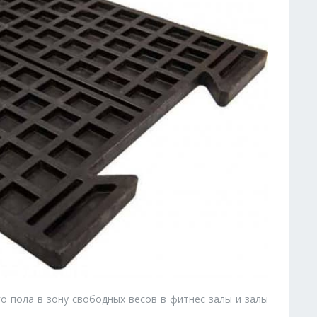
о пола в зону свободных весов в фитнес залы и залы