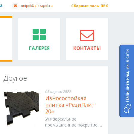
83
unipol@plitkapol.ru
Сборные полы ПВХ
ГАЛЕРЕЯ
КОНТАКТЫ
Напишите нам, мы в сети
Другое
05 апреля 2022
Износостойкая
плитка «РезиПлит
20»
Универсальное
промышленное покрытие …