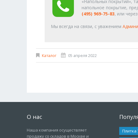
«Напольных покрытий», т
напольное покрытие, пре
(495) 969-75-83
, или чере
Мы всегда на связи, с уважением
Админи
Каталог
05 апреля 2022
О нас
Попул
Наша компания осуществляет
Плитка
продажу со складов в Москве и