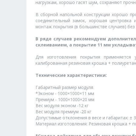
нагрузкам, хорошо гасят шум, сохраняют проч
В сборной напольной конструкции хорошо пр
соединительный замок, хорошая центровка 
монтаж покрытия (в большинстве случаев) без 
В ряде случаев рекомендуем дополните
склеиванием, а покрытие 11 мм укладыват
Для изготовления покрытия применяется у
калиброванная резиновая крошка + полиуретан
Технические характеристики:
Габаритный размер модуля
*Эконом - 1000×1000×11 мм
Премиум - 1000×1000×20 мм
Вес модуля эконом -12 кг
Вес модуля премиум -20 кг
Допустимые отклонения в весе и габаритах: ± 
Материал изготовления: Резиновая крошка + п
*Скидка действует для объема покупки бо