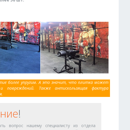
тие более упругим. А это значит, что плитка может
и повреждений. Также антискользящая фактура
я.
ние
!
ть вопрос нашему специалисту из отдела