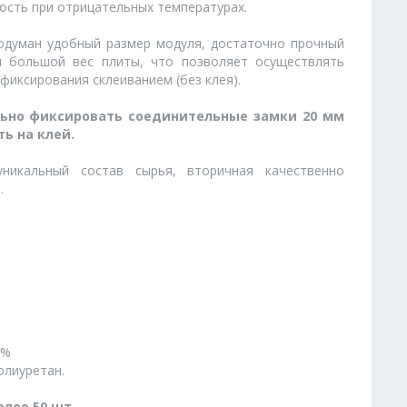
ность при отрицательных температурах.
одуман удобный размер модуля, достаточно прочный
и большой вес плиты, что позволяет осуществлять
фиксирования склеиванием (без клея).
льно фиксировать соединительные замки 20 мм
ь на клей.
никальный состав сырья, вторичная качественно
.
3%
олиуретан.
лее 50 шт.