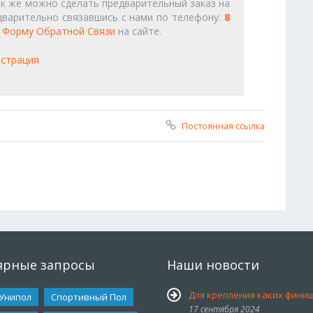
ак же можно сделать предварительный заказ на
дварительно связавшись с нами по телефону:
8
з
Форму Обратной Связи
на сайте.
страция
Постоянная ссылка
ярные запросы
Наши новости
Для крепления каких финишн
 Унипол
Спортивный Пол
17 сентября 2024