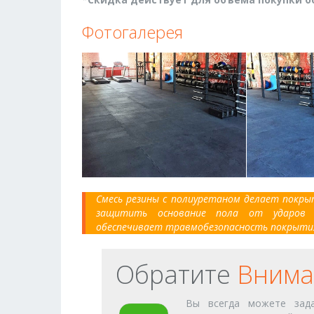
Фотогалерея
Смесь резины с полиуретаном делает покры
защитить основание пола от ударов 
обеспечивает травмобезопасность покрыти
Обратите
Внима
Вы всегда можете зада