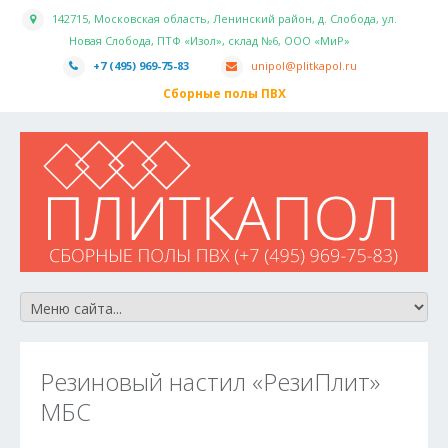
142715, Московская область, Ленинский район, д. Слобода, ул.
Новая Слобода, ПТФ «Изол», склад №6, ООО «МиР»
+7 (495) 969-75-83
unipol@plitkapol.ru
Сборные полы ПВХ
Резиновый настил «РезиПлит»
МБС