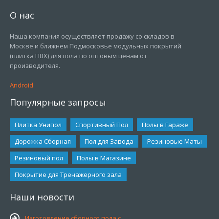
О нас
Наша компания осуществляет продажу со складов в
Москве и ближнем Подмосковье модульных покрытий
(плитка ПВХ) для пола по оптовым ценам от
производителя.
Android
Популярные запросы
Плитка Унипол
Спортивный Пол
Полы в Гараже
Дорожка Сборная
Пол для Завода
Резиновые Маты
Резиновый пол
Полы в Магазине
Покрытие для Тренажерного зала
Наши новости
Изготовление сборного пола с ...